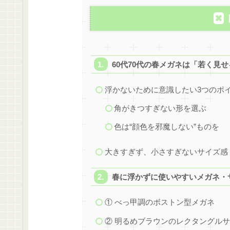
60代70代の春メガネは「若く見
浮かないために意識したい3つのポ
角がきつすぎない形を選ぶ
色は“顔色を邪魔しない”ものを
大きすぎず、小さすぎないサイズ感
春に浮かずに使いやすいメガネ・
① べっ甲調のボストン型メガネ
② 明るめブラウンのレクタングル