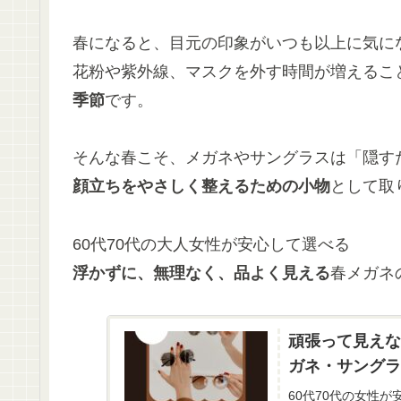
春になると、目元の印象がいつも以上に気に
花粉や紫外線、マスクを外す時間が増えるこ
季節
です。
そんな春こそ、メガネやサングラスは「隠す
顔立ちをやさしく整えるための小物
として取
60代70代の大人女性が安心して選べる
浮かずに、無理なく、品よく見える
春メガネ
頑張って見えな
ガネ・サングラ
60代70代の女性