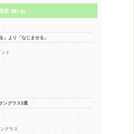
目次
せる」より「なじませる」
イント
サングラス5選
サングラス