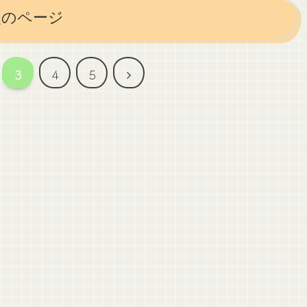
次のページ
次
3
4
5
へ