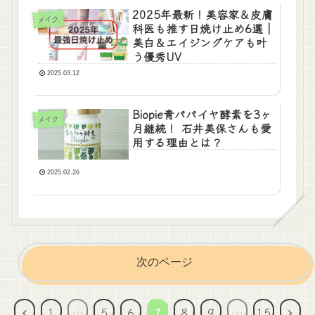
2025年最新！美容家＆皮膚
メイク
科医も推す日焼け止め6選｜
美白＆エイジングケアも叶
う優秀UV
2025.03.12
Biopie青パパイヤ酵素を3ヶ
メイク
月継続！ 石井美保さんも愛
用する理由とは？
2025.02.26
次のページ
前
次
1
…
5
6
7
8
9
…
15