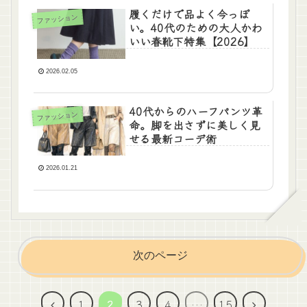
履くだけで品よく今っぽ
ファッション
い。40代のための大人かわ
いい春靴下特集【2026】
2026.02.05
40代からのハーフパンツ革
ファッション
命。脚を出さずに美しく見
せる最新コーデ術
2026.01.21
次のページ
前
次
1
2
3
4
…
15