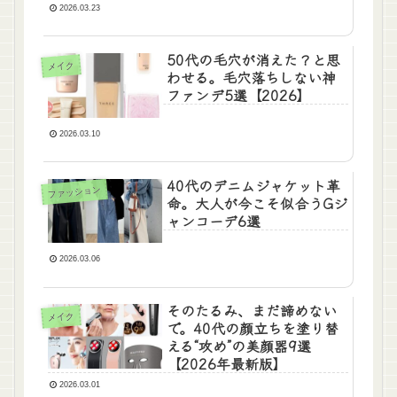
2026.03.23
50代の毛穴が消えた？と思
メイク
わせる。毛穴落ちしない神
ファンデ5選【2026】
2026.03.10
40代のデニムジャケット革
ファッション
命。大人が今こそ似合うGジ
ャンコーデ6選
2026.03.06
そのたるみ、まだ諦めない
メイク
で。40代の顔立ちを塗り替
える“攻め”の美顔器9選
【2026年最新版】
2026.03.01